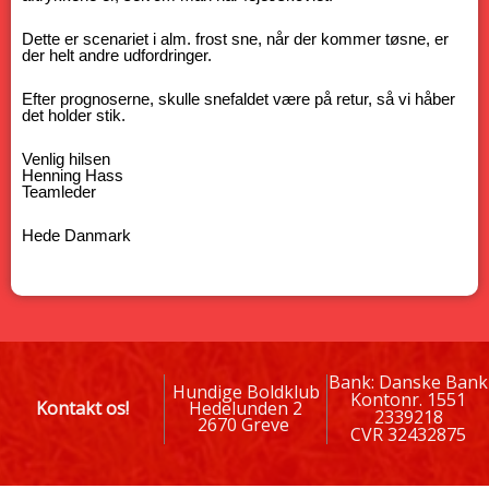
Dette er scenariet i alm. frost sne, når der kommer tøsne, er
der helt andre udfordringer.
Efter prognoserne, skulle snefaldet være på retur, så vi håber
det holder stik.
Venlig hilsen
Henning Hass
Teamleder
Hede Danmark
Bank: Danske Bank
Hundige Boldklub
Kontonr. 1551
Kontakt os!
Hedelunden 2
2339218
2670 Greve
CVR 32432875