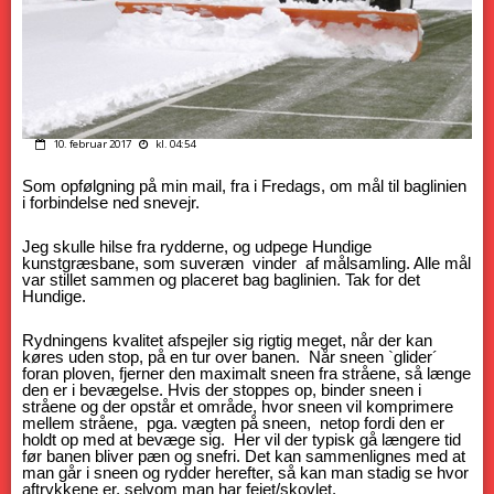
10. februar 2017
kl. 04:54
Som opfølgning på min mail, fra i Fredags, om mål til baglinien
i forbindelse ned snevejr.
Jeg skulle hilse fra rydderne, og udpege Hundige
kunstgræsbane, som suveræn vinder af målsamling. Alle mål
var stillet sammen og placeret bag baglinien. Tak for det
Hundige.
Rydningens kvalitet afspejler sig rigtig meget, når der kan
køres uden stop, på en tur over banen. Når sneen `glider´
foran ploven, fjerner den maximalt sneen fra stråene, så længe
den er i bevægelse. Hvis der stoppes op, binder sneen i
stråene og der opstår et område, hvor sneen vil komprimere
mellem stråene, pga. vægten på sneen, netop fordi den er
holdt op med at bevæge sig. Her vil der typisk gå længere tid
før banen bliver pæn og snefri. Det kan sammenlignes med at
man går i sneen og rydder herefter, så kan man stadig se hvor
aftrykkene er, selvom man har fejet/skovlet.