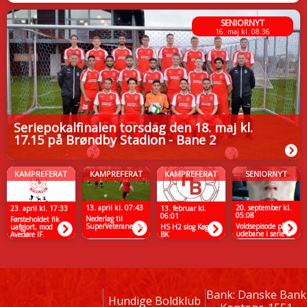
SENIORNYT
16. maj kl. 08:36
Seriepokalfinalen torsdag den 18. maj kl.
17.15 på Brøndby Stadion - Bane 2
KAMPREFERAT
KAMPREFERAT
KAMPREFERAT
SENIORNYT
13. april kl. 07:43
20. september kl.
23. april kl. 17:33
13. februar kl.
05:08
06:01
Nederlag til
Førsteholdet fik
SuperVeteranerne
Voldsepisode på
uafgjort, mod
HS H2 slog Køge
udebane i serie 2
Avedøre IF.
BK
kamp.
Bank: Danske Bank
Hundige Boldklub